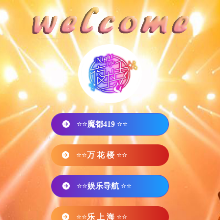
⭐⭐
魔都419
⭐⭐
⭐⭐
万 花 楼
⭐⭐
⭐⭐
娱乐导航
⭐⭐
⭐⭐
乐 上 海
⭐⭐