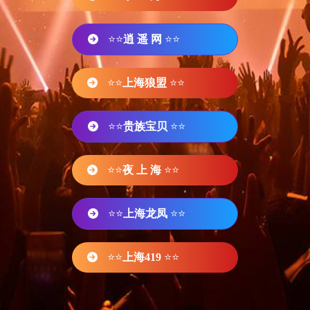
⭐⭐
逍 遥 网
⭐⭐
⭐⭐
上海狼盟
⭐⭐
⭐⭐
贵族宝贝
⭐⭐
⭐⭐
夜 上 海
⭐⭐
⭐⭐
上海龙凤
⭐⭐
⭐⭐
上海419
⭐⭐