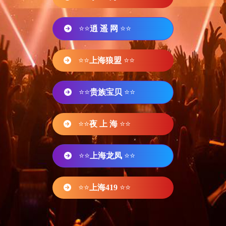
⭐⭐
逍 遥 网
⭐⭐
⭐⭐
上海狼盟
⭐⭐
⭐⭐
贵族宝贝
⭐⭐
⭐⭐
夜 上 海
⭐⭐
⭐⭐
上海龙凤
⭐⭐
⭐⭐
上海419
⭐⭐