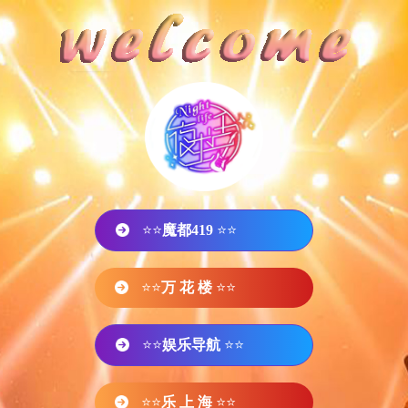
⭐⭐
魔都419
⭐⭐
⭐⭐
万 花 楼
⭐⭐
⭐⭐
娱乐导航
⭐⭐
⭐⭐
乐 上 海
⭐⭐