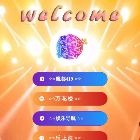
⭐⭐
魔都419
⭐⭐
⭐⭐
万 花 楼
⭐⭐
⭐⭐
娱乐导航
⭐⭐
⭐⭐
乐 上 海
⭐⭐