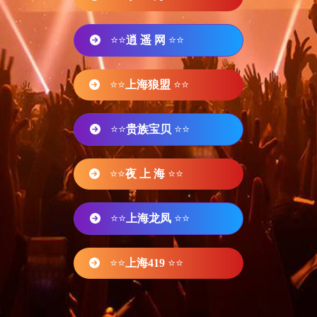
⭐⭐
逍 遥 网
⭐⭐
⭐⭐
上海狼盟
⭐⭐
⭐⭐
贵族宝贝
⭐⭐
⭐⭐
夜 上 海
⭐⭐
⭐⭐
上海龙凤
⭐⭐
⭐⭐
上海419
⭐⭐