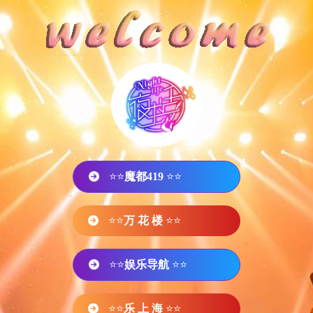
⭐⭐
魔都419
⭐⭐
⭐⭐
万 花 楼
⭐⭐
⭐⭐
娱乐导航
⭐⭐
⭐⭐
乐 上 海
⭐⭐