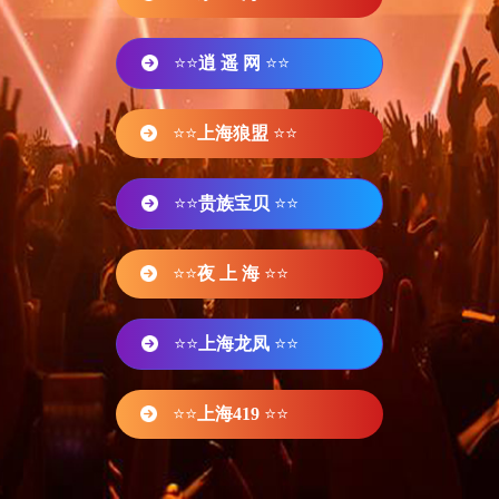
⭐⭐
逍 遥 网
⭐⭐
⭐⭐
上海狼盟
⭐⭐
⭐⭐
贵族宝贝
⭐⭐
⭐⭐
夜 上 海
⭐⭐
⭐⭐
上海龙凤
⭐⭐
⭐⭐
上海419
⭐⭐