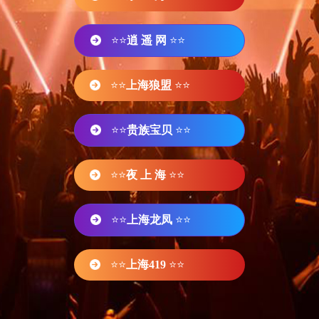
⭐⭐
逍 遥 网
⭐⭐
⭐⭐
上海狼盟
⭐⭐
⭐⭐
贵族宝贝
⭐⭐
⭐⭐
夜 上 海
⭐⭐
⭐⭐
上海龙凤
⭐⭐
⭐⭐
上海419
⭐⭐