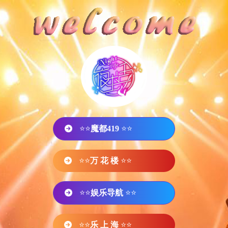
⭐⭐
魔都419
⭐⭐
⭐⭐
万 花 楼
⭐⭐
⭐⭐
娱乐导航
⭐⭐
⭐⭐
乐 上 海
⭐⭐