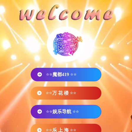
⭐⭐
魔都419
⭐⭐
⭐⭐
万 花 楼
⭐⭐
⭐⭐
娱乐导航
⭐⭐
⭐⭐
乐 上 海
⭐⭐