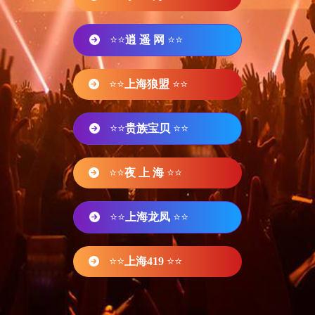
⭐⭐
逍 遥 网
⭐⭐
⭐⭐
上海狼盟
⭐⭐
⭐⭐
贵族宝贝
⭐⭐
⭐⭐
夜 上 海
⭐⭐
⭐⭐
上海龙凤
⭐⭐
⭐⭐
上海419
⭐⭐