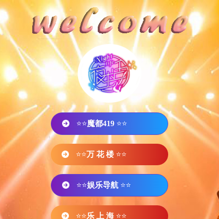
⭐⭐
魔都419
⭐⭐
⭐⭐
万 花 楼
⭐⭐
⭐⭐
娱乐导航
⭐⭐
⭐⭐
乐 上 海
⭐⭐