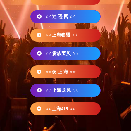
⭐⭐
逍 遥 网
⭐⭐
⭐⭐
上海狼盟
⭐⭐
⭐⭐
贵族宝贝
⭐⭐
⭐⭐
夜 上 海
⭐⭐
⭐⭐
上海龙凤
⭐⭐
⭐⭐
上海419
⭐⭐