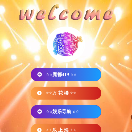
⭐⭐
魔都419
⭐⭐
⭐⭐
万 花 楼
⭐⭐
⭐⭐
娱乐导航
⭐⭐
⭐⭐
乐 上 海
⭐⭐