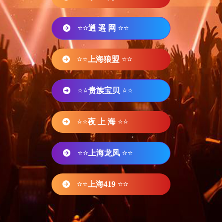
⭐⭐
逍 遥 网
⭐⭐
⭐⭐
上海狼盟
⭐⭐
⭐⭐
贵族宝贝
⭐⭐
⭐⭐
夜 上 海
⭐⭐
⭐⭐
上海龙凤
⭐⭐
⭐⭐
上海419
⭐⭐