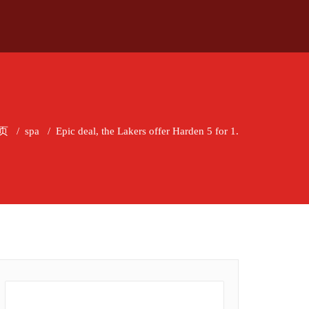
页
/
spa
/
Epic deal, the Lakers offer Harden 5 for 1.