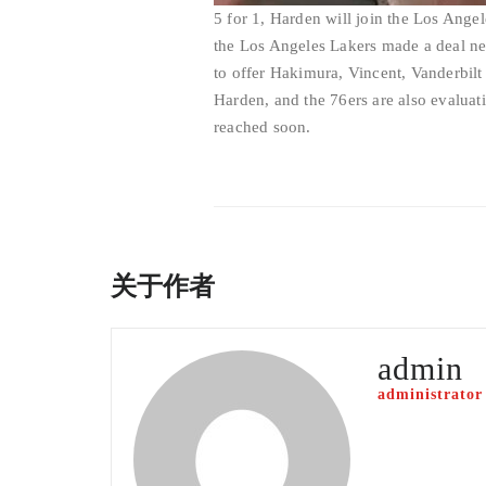
5 for 1, Harden will join the Los Ange
the Los Angeles Lakers made a deal ne
to offer Hakimura, Vincent, Vanderbilt 
Harden, and the 76ers are also evaluati
reached soon.
关于作者
admin
administrator