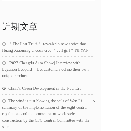
近期文章
＂The Last Truth＂ revealed a new notice that
Huang Xiaoming encountered ＂evil girl＂ NI YAN.
[2023 Chengdu Auto Show] Interview with
Equation Leopard： Let customers define their own
unique products.
China’s Green Development in the New Era
The wind is just blowing the sails of Wan Li —— A
summary of the implementation of the eight central
regulations and the promotion of work style
construction by the CPC Central Committee with the
supr