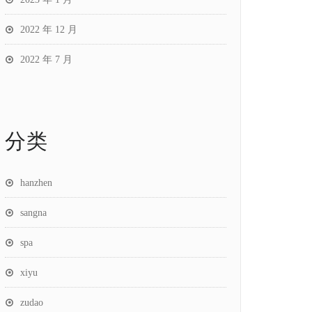
2022 年 12 月
2022 年 7 月
分类
hanzhen
sangna
spa
xiyu
zudao