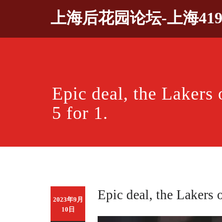
Skip
上海后花园论坛-上海41
to
content
Epic deal, the Lakers
5 for 1.
Epic deal, the Lakers 
2023年9月
10日