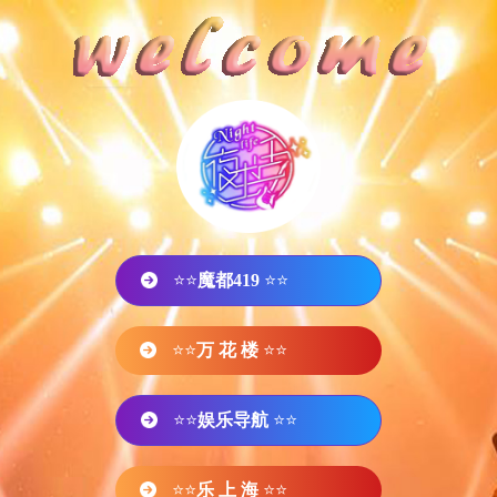
⭐⭐
魔都419
⭐⭐
⭐⭐
万 花 楼
⭐⭐
⭐⭐
娱乐导航
⭐⭐
⭐⭐
乐 上 海
⭐⭐