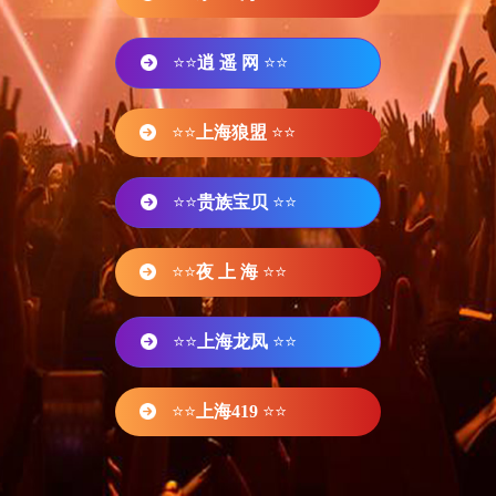
⭐⭐
逍 遥 网
⭐⭐
⭐⭐
上海狼盟
⭐⭐
⭐⭐
贵族宝贝
⭐⭐
⭐⭐
夜 上 海
⭐⭐
⭐⭐
上海龙凤
⭐⭐
⭐⭐
上海419
⭐⭐