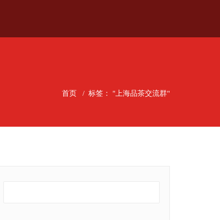
首页
/
标签： "上海品茶交流群"