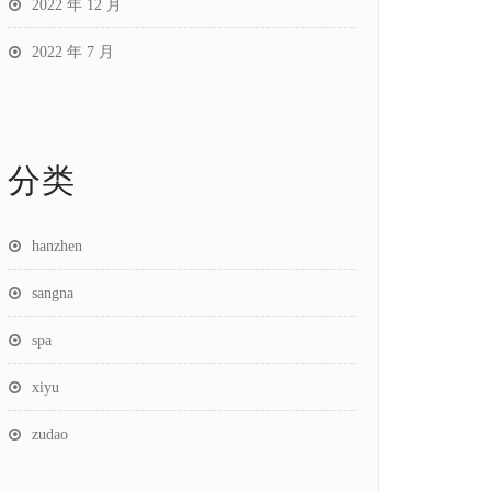
2022 年 12 月
2022 年 7 月
分类
hanzhen
sangna
spa
xiyu
zudao