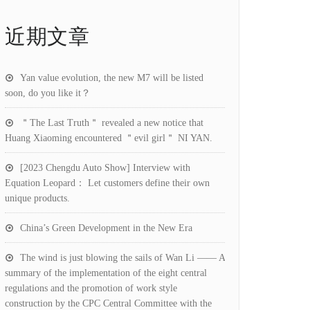
近期文章
Yan value evolution, the new M7 will be listed
soon, do you like it？
＂The Last Truth＂ revealed a new notice that
Huang Xiaoming encountered ＂evil girl＂ NI YAN.
[2023 Chengdu Auto Show] Interview with
Equation Leopard： Let customers define their own
unique products.
China’s Green Development in the New Era
The wind is just blowing the sails of Wan Li —— A
summary of the implementation of the eight central
regulations and the promotion of work style
construction by the CPC Central Committee with the