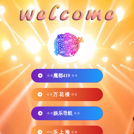
⭐⭐
魔都419
⭐⭐
⭐⭐
万 花 楼
⭐⭐
⭐⭐
娱乐导航
⭐⭐
⭐⭐
乐 上 海
⭐⭐