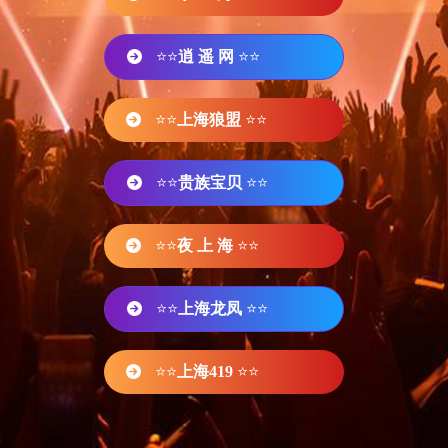
⭐⭐
逍 遥 网
⭐⭐
⭐⭐
上海狼盟
⭐⭐
⭐⭐
贵族宝贝
⭐⭐
⭐⭐
夜 上 海
⭐⭐
⭐⭐
上海龙凤
⭐⭐
⭐⭐
上海419
⭐⭐