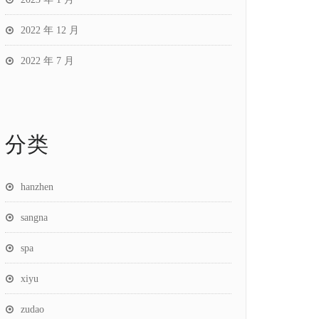
2022 年 12 月
2022 年 7 月
分类
hanzhen
sangna
spa
xiyu
zudao