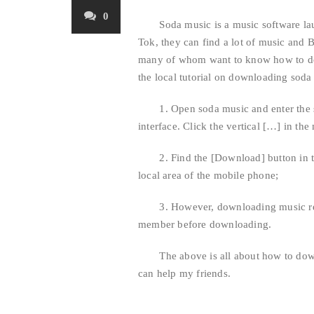
0
Soda music is a music software laun
Tok, they can find a lot of music and B
many of whom want to know how to dow
the local tutorial on downloading soda
1. Open soda music and enter the soft
interface. Click the vertical […] in th
2. Find the [Download] button in th
local area of the mobile phone;
3. However, downloading music requ
member before downloading.
The above is all about how to downlo
can help my friends.