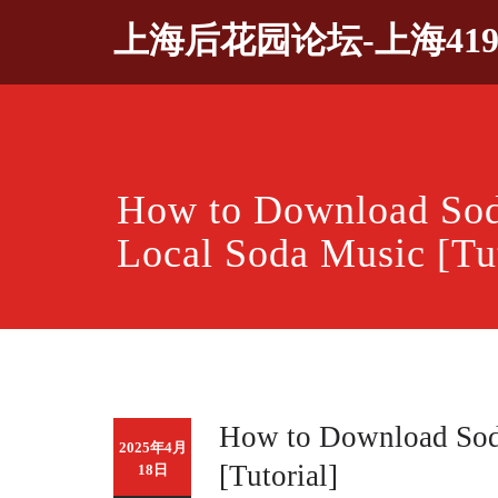
Skip
上海后花园论坛-上海41
to
content
How to Download Sod
Local Soda Music [Tut
How to Download Sod
2025年4月
[Tutorial]
18日