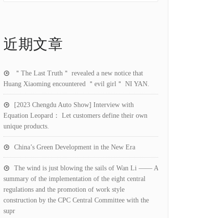
近期文章
＂The Last Truth＂ revealed a new notice that
Huang Xiaoming encountered ＂evil girl＂ NI YAN.
[2023 Chengdu Auto Show] Interview with
Equation Leopard： Let customers define their own
unique products.
China’s Green Development in the New Era
The wind is just blowing the sails of Wan Li —— A
summary of the implementation of the eight central
regulations and the promotion of work style
construction by the CPC Central Committee with the
supr