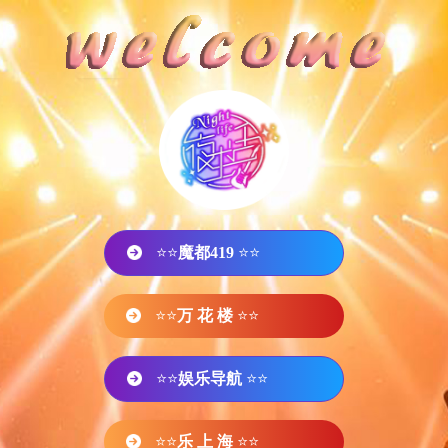
⭐⭐
魔都419
⭐⭐
⭐⭐
万 花 楼
⭐⭐
⭐⭐
娱乐导航
⭐⭐
⭐⭐
乐 上 海
⭐⭐