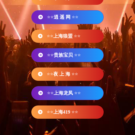
⭐⭐
逍 遥 网
⭐⭐
⭐⭐
上海狼盟
⭐⭐
⭐⭐
贵族宝贝
⭐⭐
⭐⭐
夜 上 海
⭐⭐
⭐⭐
上海龙凤
⭐⭐
⭐⭐
上海419
⭐⭐