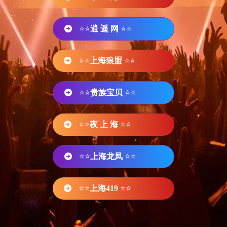
⭐⭐
逍 遥 网
⭐⭐
⭐⭐
上海狼盟
⭐⭐
⭐⭐
贵族宝贝
⭐⭐
⭐⭐
夜 上 海
⭐⭐
⭐⭐
上海龙凤
⭐⭐
⭐⭐
上海419
⭐⭐