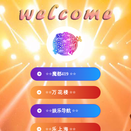
⭐⭐
魔都419
⭐⭐
⭐⭐
万 花 楼
⭐⭐
⭐⭐
娱乐导航
⭐⭐
⭐⭐
乐 上 海
⭐⭐