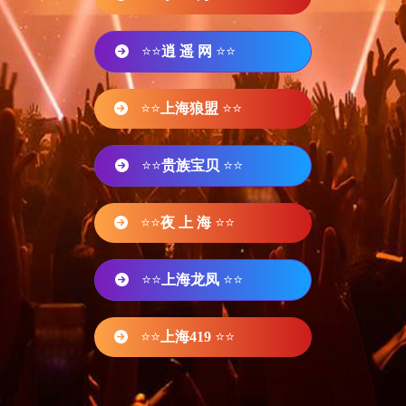
⭐⭐
逍 遥 网
⭐⭐
⭐⭐
上海狼盟
⭐⭐
⭐⭐
贵族宝贝
⭐⭐
⭐⭐
夜 上 海
⭐⭐
⭐⭐
上海龙凤
⭐⭐
⭐⭐
上海419
⭐⭐