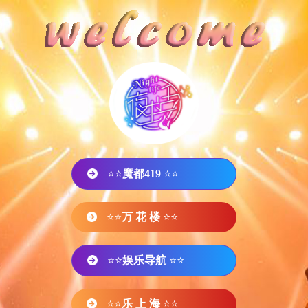
⭐⭐
魔都419
⭐⭐
⭐⭐
万 花 楼
⭐⭐
⭐⭐
娱乐导航
⭐⭐
⭐⭐
乐 上 海
⭐⭐