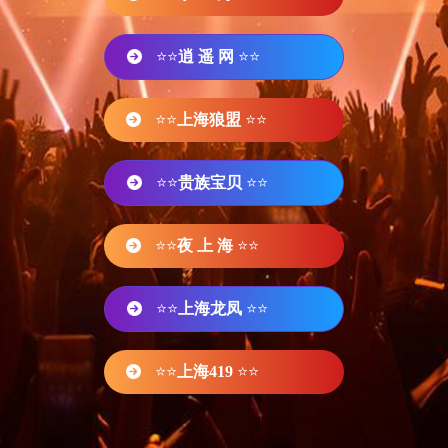
⭐⭐
逍 遥 网
⭐⭐
⭐⭐
上海狼盟
⭐⭐
⭐⭐
贵族宝贝
⭐⭐
⭐⭐
夜 上 海
⭐⭐
⭐⭐
上海龙凤
⭐⭐
⭐⭐
上海419
⭐⭐