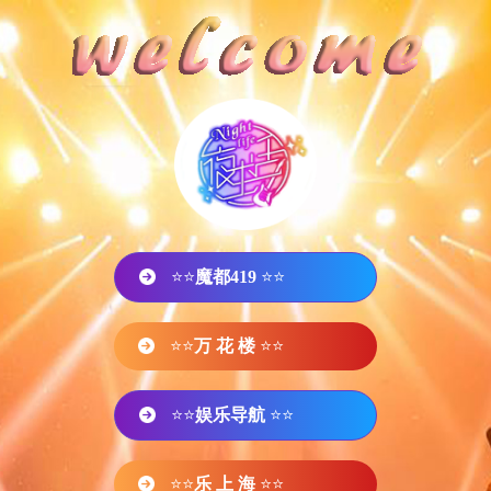
⭐⭐
魔都419
⭐⭐
⭐⭐
万 花 楼
⭐⭐
⭐⭐
娱乐导航
⭐⭐
⭐⭐
乐 上 海
⭐⭐