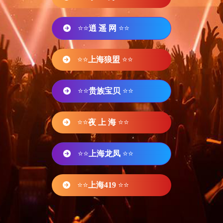
⭐⭐
逍 遥 网
⭐⭐
⭐⭐
上海狼盟
⭐⭐
⭐⭐
贵族宝贝
⭐⭐
⭐⭐
夜 上 海
⭐⭐
⭐⭐
上海龙凤
⭐⭐
⭐⭐
上海419
⭐⭐