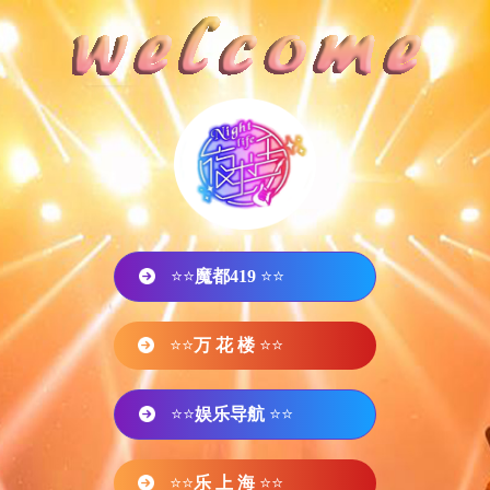
⭐⭐
魔都419
⭐⭐
⭐⭐
万 花 楼
⭐⭐
⭐⭐
娱乐导航
⭐⭐
⭐⭐
乐 上 海
⭐⭐