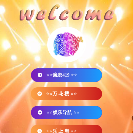
⭐⭐
魔都419
⭐⭐
⭐⭐
万 花 楼
⭐⭐
⭐⭐
娱乐导航
⭐⭐
⭐⭐
乐 上 海
⭐⭐