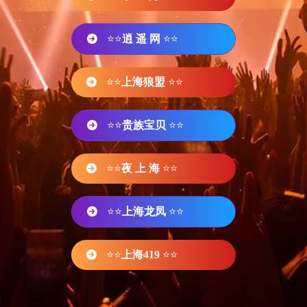
⭐⭐
逍 遥 网
⭐⭐
⭐⭐
上海狼盟
⭐⭐
⭐⭐
贵族宝贝
⭐⭐
⭐⭐
夜 上 海
⭐⭐
⭐⭐
上海龙凤
⭐⭐
⭐⭐
上海419
⭐⭐