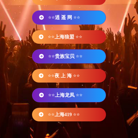
⭐⭐
逍 遥 网
⭐⭐
⭐⭐
上海狼盟
⭐⭐
⭐⭐
贵族宝贝
⭐⭐
⭐⭐
夜 上 海
⭐⭐
⭐⭐
上海龙凤
⭐⭐
⭐⭐
上海419
⭐⭐