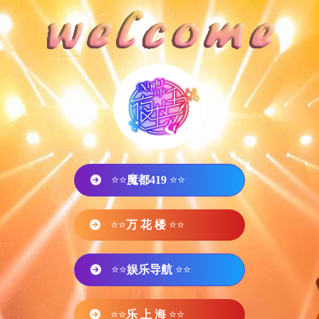
⭐⭐
魔都419
⭐⭐
⭐⭐
万 花 楼
⭐⭐
⭐⭐
娱乐导航
⭐⭐
⭐⭐
乐 上 海
⭐⭐