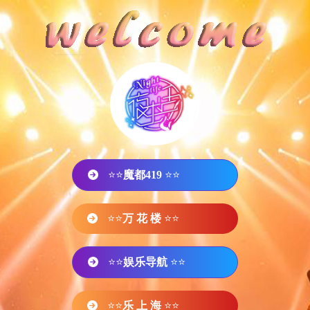
⭐⭐
魔都419
⭐⭐
⭐⭐
万 花 楼
⭐⭐
⭐⭐
娱乐导航
⭐⭐
⭐⭐
乐 上 海
⭐⭐