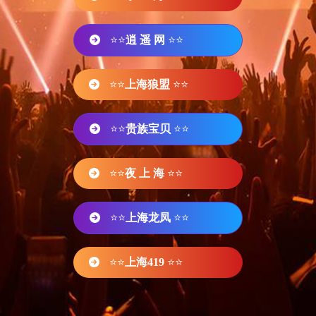
⭐⭐
逍 遥 网
⭐⭐
⭐⭐
上海狼盟
⭐⭐
⭐⭐
贵族宝贝
⭐⭐
⭐⭐
夜 上 海
⭐⭐
⭐⭐
上海龙凤
⭐⭐
⭐⭐
上海419
⭐⭐