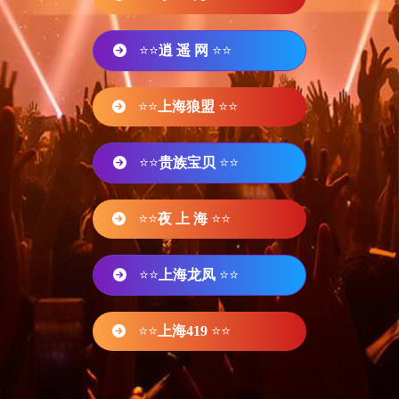
⭐⭐
逍 遥 网
⭐⭐
⭐⭐
上海狼盟
⭐⭐
⭐⭐
贵族宝贝
⭐⭐
⭐⭐
夜 上 海
⭐⭐
⭐⭐
上海龙凤
⭐⭐
⭐⭐
上海419
⭐⭐