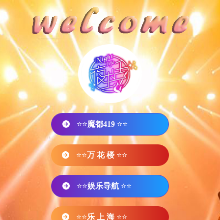
⭐⭐
魔都419
⭐⭐
⭐⭐
万 花 楼
⭐⭐
⭐⭐
娱乐导航
⭐⭐
⭐⭐
乐 上 海
⭐⭐