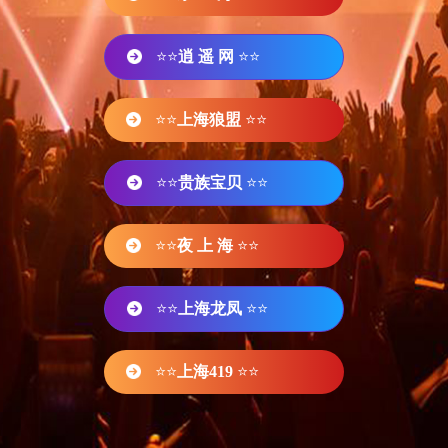
⭐⭐
逍 遥 网
⭐⭐
⭐⭐
上海狼盟
⭐⭐
⭐⭐
贵族宝贝
⭐⭐
⭐⭐
夜 上 海
⭐⭐
⭐⭐
上海龙凤
⭐⭐
⭐⭐
上海419
⭐⭐