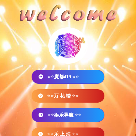
⭐⭐
魔都419
⭐⭐
⭐⭐
万 花 楼
⭐⭐
⭐⭐
娱乐导航
⭐⭐
⭐⭐
乐 上 海
⭐⭐