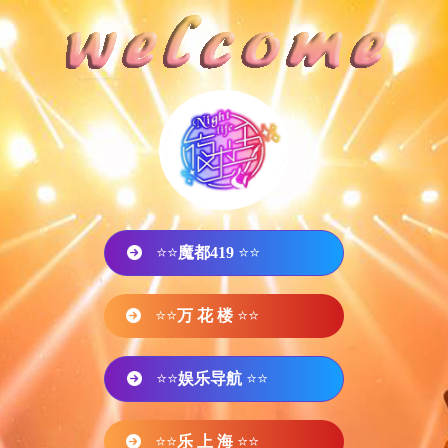
⭐⭐
魔都419
⭐⭐
⭐⭐
万 花 楼
⭐⭐
⭐⭐
娱乐导航
⭐⭐
⭐⭐
乐 上 海
⭐⭐