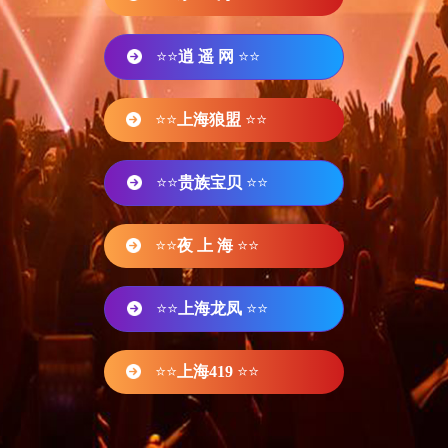
⭐⭐
逍 遥 网
⭐⭐
⭐⭐
上海狼盟
⭐⭐
⭐⭐
贵族宝贝
⭐⭐
⭐⭐
夜 上 海
⭐⭐
⭐⭐
上海龙凤
⭐⭐
⭐⭐
上海419
⭐⭐