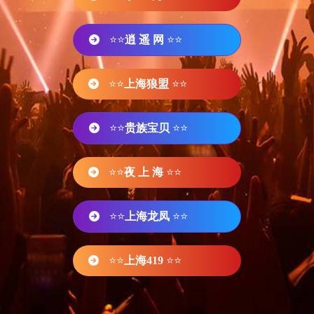
⭐⭐
逍 遥 网
⭐⭐
⭐⭐
上海狼盟
⭐⭐
⭐⭐
贵族宝贝
⭐⭐
⭐⭐
夜 上 海
⭐⭐
⭐⭐
上海龙凤
⭐⭐
⭐⭐
上海419
⭐⭐