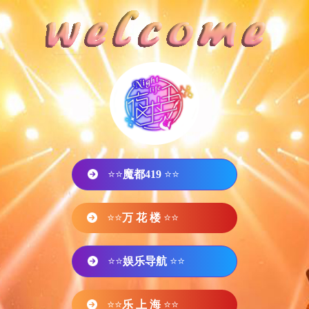
⭐⭐
魔都419
⭐⭐
⭐⭐
万 花 楼
⭐⭐
⭐⭐
娱乐导航
⭐⭐
⭐⭐
乐 上 海
⭐⭐