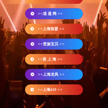
⭐⭐
逍 遥 网
⭐⭐
⭐⭐
上海狼盟
⭐⭐
⭐⭐
贵族宝贝
⭐⭐
⭐⭐
夜 上 海
⭐⭐
⭐⭐
上海龙凤
⭐⭐
⭐⭐
上海419
⭐⭐