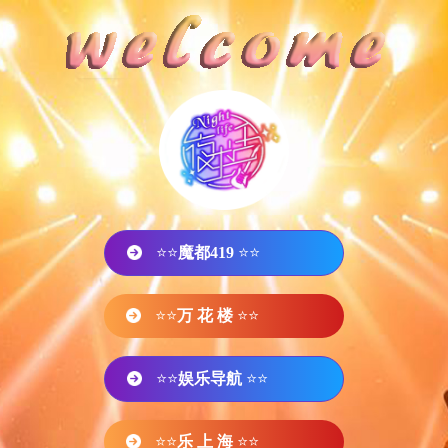
⭐⭐
魔都419
⭐⭐
⭐⭐
万 花 楼
⭐⭐
⭐⭐
娱乐导航
⭐⭐
⭐⭐
乐 上 海
⭐⭐