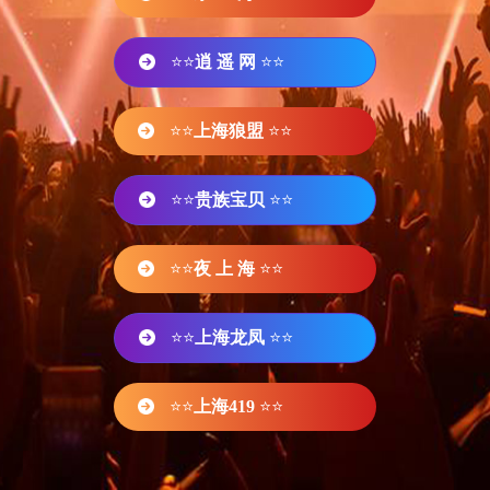
⭐⭐
逍 遥 网
⭐⭐
⭐⭐
上海狼盟
⭐⭐
⭐⭐
贵族宝贝
⭐⭐
⭐⭐
夜 上 海
⭐⭐
⭐⭐
上海龙凤
⭐⭐
⭐⭐
上海419
⭐⭐