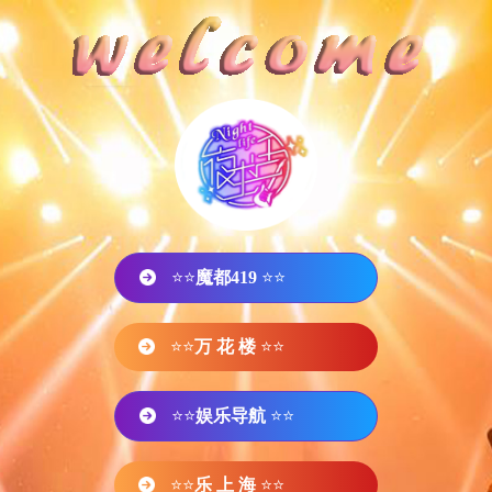
⭐⭐
魔都419
⭐⭐
⭐⭐
万 花 楼
⭐⭐
⭐⭐
娱乐导航
⭐⭐
⭐⭐
乐 上 海
⭐⭐