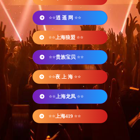
⭐⭐
逍 遥 网
⭐⭐
⭐⭐
上海狼盟
⭐⭐
⭐⭐
贵族宝贝
⭐⭐
⭐⭐
夜 上 海
⭐⭐
⭐⭐
上海龙凤
⭐⭐
⭐⭐
上海419
⭐⭐