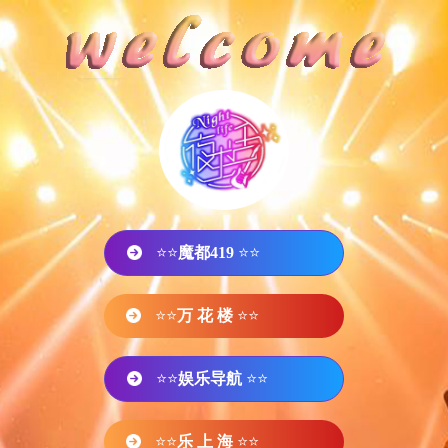
⭐⭐
魔都419
⭐⭐
⭐⭐
万 花 楼
⭐⭐
⭐⭐
娱乐导航
⭐⭐
⭐⭐
乐 上 海
⭐⭐