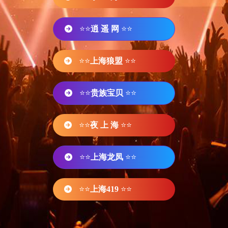
⭐⭐
逍 遥 网
⭐⭐
⭐⭐
上海狼盟
⭐⭐
⭐⭐
贵族宝贝
⭐⭐
⭐⭐
夜 上 海
⭐⭐
⭐⭐
上海龙凤
⭐⭐
⭐⭐
上海419
⭐⭐