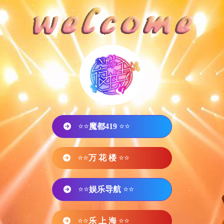
⭐⭐
魔都419
⭐⭐
⭐⭐
万 花 楼
⭐⭐
⭐⭐
娱乐导航
⭐⭐
⭐⭐
乐 上 海
⭐⭐