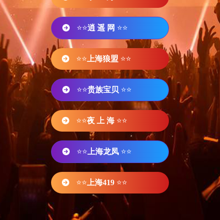
⭐⭐
逍 遥 网
⭐⭐
⭐⭐
上海狼盟
⭐⭐
⭐⭐
贵族宝贝
⭐⭐
⭐⭐
夜 上 海
⭐⭐
⭐⭐
上海龙凤
⭐⭐
⭐⭐
上海419
⭐⭐