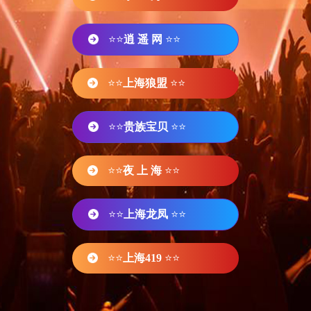
⭐⭐
逍 遥 网
⭐⭐
⭐⭐
上海狼盟
⭐⭐
⭐⭐
贵族宝贝
⭐⭐
⭐⭐
夜 上 海
⭐⭐
⭐⭐
上海龙凤
⭐⭐
⭐⭐
上海419
⭐⭐