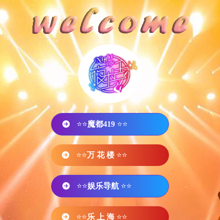
⭐⭐
魔都419
⭐⭐
⭐⭐
万 花 楼
⭐⭐
⭐⭐
娱乐导航
⭐⭐
⭐⭐
乐 上 海
⭐⭐