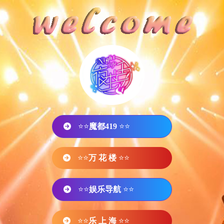
⭐⭐
魔都419
⭐⭐
⭐⭐
万 花 楼
⭐⭐
⭐⭐
娱乐导航
⭐⭐
⭐⭐
乐 上 海
⭐⭐