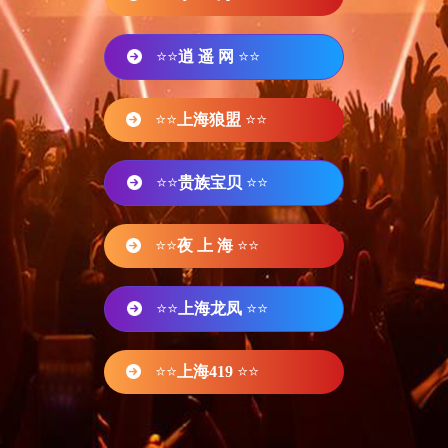
⭐⭐
逍 遥 网
⭐⭐
⭐⭐
上海狼盟
⭐⭐
⭐⭐
贵族宝贝
⭐⭐
⭐⭐
夜 上 海
⭐⭐
⭐⭐
上海龙凤
⭐⭐
⭐⭐
上海419
⭐⭐