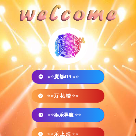
⭐⭐
魔都419
⭐⭐
⭐⭐
万 花 楼
⭐⭐
⭐⭐
娱乐导航
⭐⭐
⭐⭐
乐 上 海
⭐⭐