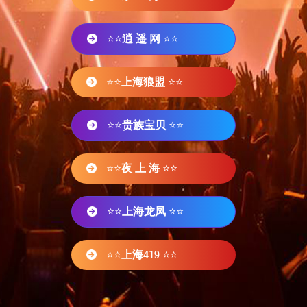
⭐⭐
逍 遥 网
⭐⭐
⭐⭐
上海狼盟
⭐⭐
⭐⭐
贵族宝贝
⭐⭐
⭐⭐
夜 上 海
⭐⭐
⭐⭐
上海龙凤
⭐⭐
⭐⭐
上海419
⭐⭐