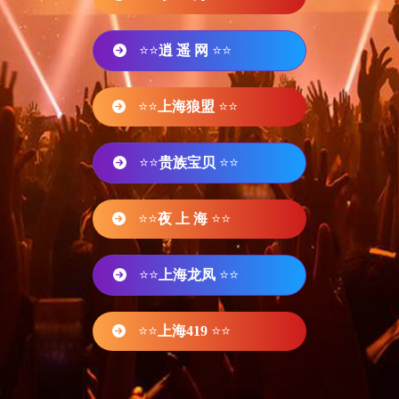
⭐⭐
逍 遥 网
⭐⭐
⭐⭐
上海狼盟
⭐⭐
⭐⭐
贵族宝贝
⭐⭐
⭐⭐
夜 上 海
⭐⭐
⭐⭐
上海龙凤
⭐⭐
⭐⭐
上海419
⭐⭐