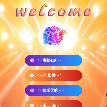
⭐⭐
魔都419
⭐⭐
⭐⭐
万 花 楼
⭐⭐
⭐⭐
娱乐导航
⭐⭐
⭐⭐
乐 上 海
⭐⭐